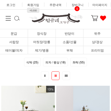
로그인
회원가입
주문내역
장바구니
마이페이지
0
+5,000
문갑
장식장
반닫이
뒤주
서랍장
머릿장/장롱
소품/선물
상/경상
테이블/의자
제기/병풍
부채
프리미엄
식탁 (25)
의자 / 평상 (18)
좌탁 (55)
II
III
IIII
13%