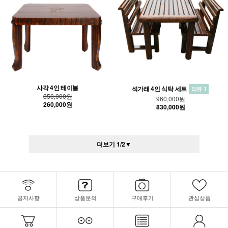
사각 4인 테이블
석가래 4인 식탁 세트
리뷰 1
350,000원
960,000원
260,000원
830,000원
더보기
1
/
2
▼
공지사항
상품문의
구매후기
관심상품