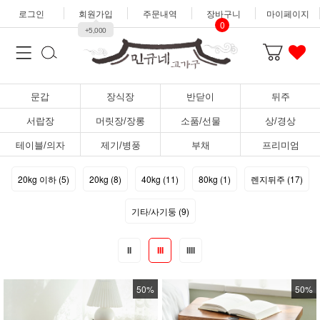
로그인
회원가입
주문내역
장바구니
마이페이지
0
+5,000
문갑
장식장
반닫이
뒤주
서랍장
머릿장/장롱
소품/선물
상/경상
테이블/의자
제기/병풍
부채
프리미엄
20kg 이하 (5)
20kg (8)
40kg (11)
80kg (1)
렌지뒤주 (17)
기타/사기둥 (9)
II
III
IIII
50%
50%