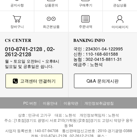
공지사항
상품문의
구매후기
관심상품
장바구니
최근본상품
주문내역
마이페이지
CS CENTER
BANKING INFO
010-8741-2128 , 02-
국민 : 234301-04-122995
2612-2128
신한 : 110-168-601588
농협 : 302-0415-8811-31
월 ~ 토요일 오전9시 ~ 오후8시
예금주 : 노현석
일요일 및 공휴일은 쉽니다.
고객센터 연결하기
Q&A 문의게시판
PC 버전
이용안내
이용약관
개인정보취급방침
상호 : 민규네 고가구 대표 : 노현석 개인정보책임자 : 노현석
주소 : [1호점]경기도 광명시 서로 210(가학동) [2호점]경기도 고양시 덕양구 용두
동 94
사업자 등록번호 : 140-07-94708 통신판매업신고번호 : 2010-경기광명-0388
전화 : 010-8741-2128 , 02-2612-2128 팩스 :