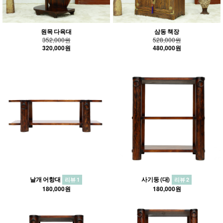
원목 다육대
삼동 책장
352,000원
528,000원
320,000원
480,000원
날개 어항대
사기둥 (대)
리뷰 1
리뷰 2
180,000원
180,000원