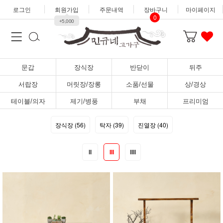
로그인
회원가입
주문내역
장바구니
마이페이지
0
+5,000
문갑
장식장
반닫이
뒤주
서랍장
머릿장/장롱
소품/선물
상/경상
테이블/의자
제기/병풍
부채
프리미엄
장식장 (56)
탁자 (39)
진열장 (40)
II
III
IIII