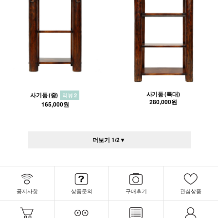
사기둥 (특대)
사기둥 (중)
리뷰 2
280,000원
165,000원
더보기
1
/
2
▼
공지사항
상품문의
구매후기
관심상품