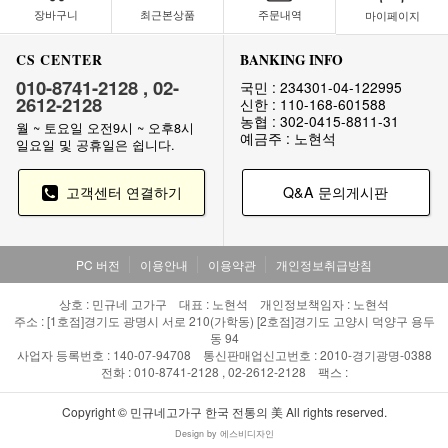
장바구니
최근본상품
주문내역
마이페이지
CS CENTER
BANKING INFO
010-8741-2128 , 02-
국민 : 234301-04-122995
2612-2128
신한 : 110-168-601588
농협 : 302-0415-8811-31
월 ~ 토요일 오전9시 ~ 오후8시
예금주 : 노현석
일요일 및 공휴일은 쉽니다.
고객센터 연결하기
Q&A 문의게시판
PC 버전
이용안내
이용약관
개인정보취급방침
상호 : 민규네 고가구 대표 : 노현석 개인정보책임자 : 노현석
주소 : [1호점]경기도 광명시 서로 210(가학동) [2호점]경기도 고양시 덕양구 용두
동 94
사업자 등록번호 : 140-07-94708 통신판매업신고번호 : 2010-경기광명-0388
전화 : 010-8741-2128 , 02-2612-2128 팩스 :
Copyright © 민규네고가구 한국 전통의 美 All rights reserved.
Design by 에스비디자인