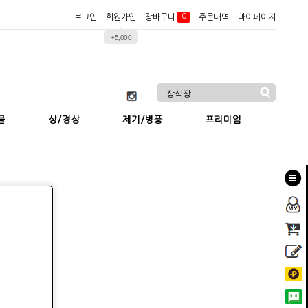
0
장바구니
로그인
회원가입
주문내역
마이페이지
+5,000
물
상/경상
제기/병풍
프리미엄