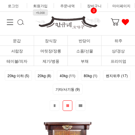
로그인
회원가입
주문내역
장바구니
마이페이지
0
+5,000
문갑
장식장
반닫이
뒤주
서랍장
머릿장/장롱
소품/선물
상/경상
테이블/의자
제기/병풍
부채
프리미엄
20kg 이하 (5)
20kg (8)
40kg (11)
80kg (1)
렌지뒤주 (17)
기타/사기둥 (9)
II
III
IIII