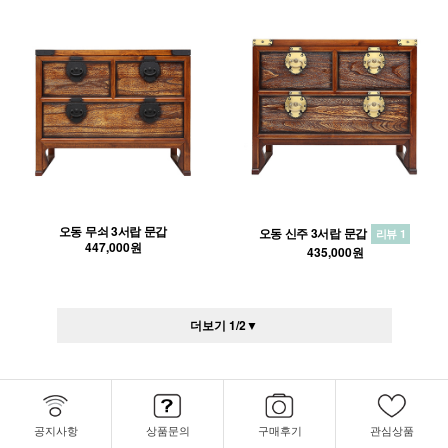
오동 무쇠 3서랍 문갑
오동 신주 3서랍 문갑
리뷰 1
447,000원
435,000원
더보기
1
/
2
▼
공지사항
상품문의
구매후기
관심상품