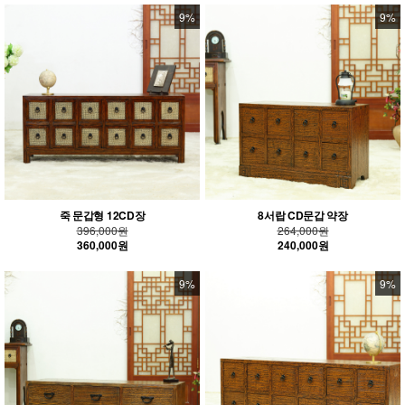
9%
9%
죽 문갑형 12CD장
8서랍 CD문갑 약장
396,000원
264,000원
360,000원
240,000원
9%
9%