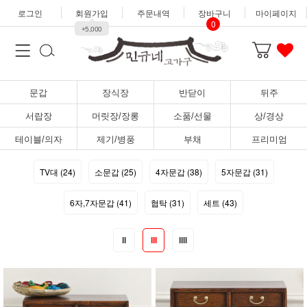
로그인
회원가입
주문내역
장바구니
마이페이지
0
+5,000
문갑
장식장
반닫이
뒤주
서랍장
머릿장/장롱
소품/선물
상/경상
테이블/의자
제기/병풍
부채
프리미엄
TV대 (24)
소문갑 (25)
4자문갑 (38)
5자문갑 (31)
6자,7자문갑 (41)
협탁 (31)
세트 (43)
II
III
IIII