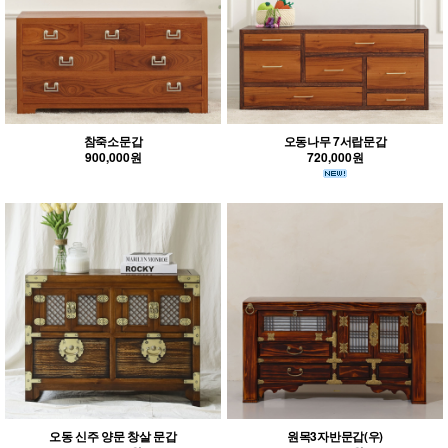
참죽소문갑
오동나무 7서랍문갑
900,000원
720,000원
오동 신주 양문 창살 문갑
원목3자반문갑(우)