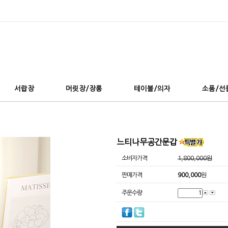
서랍장
머릿장/장롱
테이블/의자
소품/선
느티나무공간문갑
소비자가격
1,800,000원
판매가격
900,000
원
주문수량