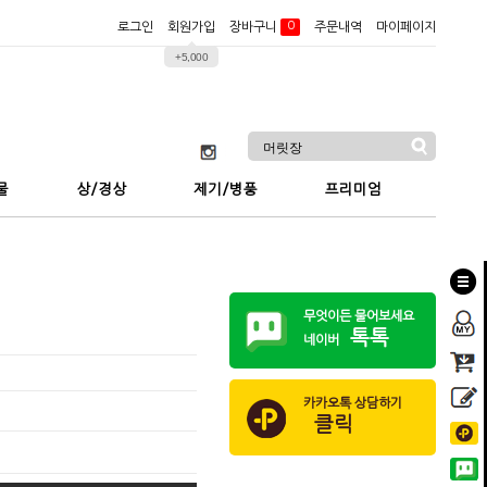
0
장바구니
로그인
회원가입
주문내역
마이페이지
+5,000
물
상/경상
제기/병풍
프리미엄
무엇이든 물어보세요
톡톡
네이버
카카오톡 상담하기
클릭