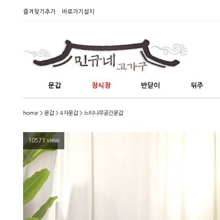
즐겨찾기추가
바로가기설치
문갑
장식장
반닫이
뒤주
home
>
문갑
>
4자문갑
> 느티나무공간문갑
10571 view